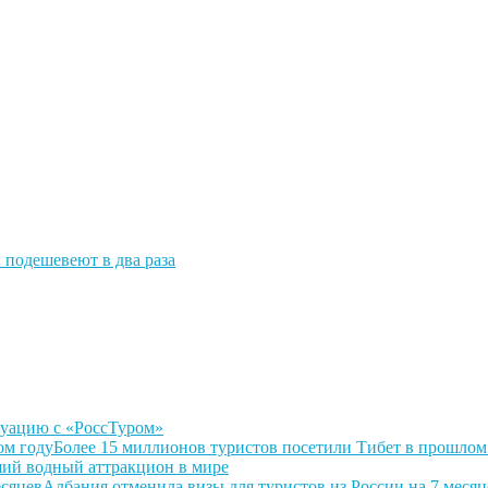
 подешевеют в два раза
туацию с «РоссТуром»
Более 15 миллионов туристов посетили Тибет в прошлом
ий водный аттракцион в мире
Албания отменила визы для туристов из России на 7 месяц