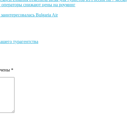
 операторы снижают цены на роуминг
заинтересовалась Bulgaria Air
ашего турагентства
ечены
*