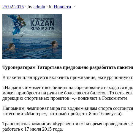
25.02.2015
·
by
admin
·
in
Новости
.
·
Туроператорам Татарстана предложено разработать пакетны
В пакеты планируется включить проживание, экскурсионную 
«На данный момент все билеты на соревнования находятся в д
может приобрести на руки не более шести билетов. То есть, е
дирекцию спортивных проектов»»,- поясняют в Госкомитете.
Напомним, чемпионат мира по водным видам спорта состоится 
категории «Мастерс», который пройдет с 8 по 16 августа).
Транспортная компания «Буревестник» на время проведения че
работать с 17 июля 2015 года.