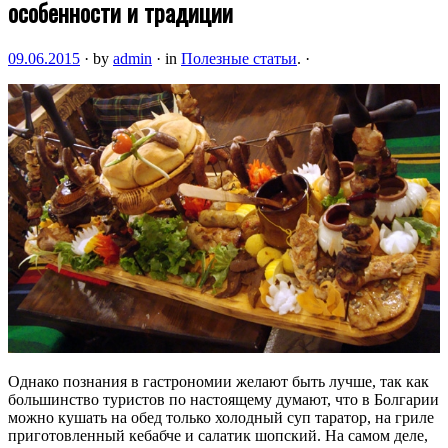
особенности и традиции
09.06.2015
·
by
admin
·
in
Полезные статьи
.
·
Однако познания в гастрономии желают быть лучше, так как
большинство туристов по настоящему думают, что в Болгарии
можно кушать на обед только холодный суп таратор, на гриле
приготовленный кебабче и салатик шопский. На самом деле,