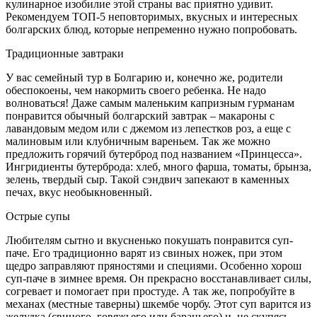
кулинарное изобилие этой страны вас
приятно удивит.
Рекомендуем ТОП-5 неповторимых, вкусных и интересных
болгарских блюд, которые непременно нужно попробовать.
Традиционные завтраки
У вас семейный тур в Болгарию и, конечно же, родители
обеспокоены, чем накормить своего ребенка. Не надо
волноваться! Даже самым маленьким капризным гурманам
понравится обычный болгарский завтрак – макароны с
лавандовым медом или с джемом из лепестков роз, а еще с
малиновым или клубничным вареньем. Так же можно
предложить горячий бутерброд под названием «Принцесса».
Ингридиенты бутерброда: хлеб, много фарша, томаты, брынза,
зелень, твердый сыр. Такой сэндвич запекают в каменных
печах, вкус необыкновенный.
Острые супы
Любителям сытно и вкусненько покушать понравится суп-
паче. Его традиционно варят из свиных ножек, при этом
щедро заправляют пряностями и специями. Особенно хорош
суп-паче в зимнее время. Он прекрасно восстанавливает силы,
согревает и помогает при простуде. А так же, попробуйте в
механах (местные таверны) шкембе чорбу. Этот суп варится из
желудка (свиного, говяжьего или бараньего) и, не скупясь,