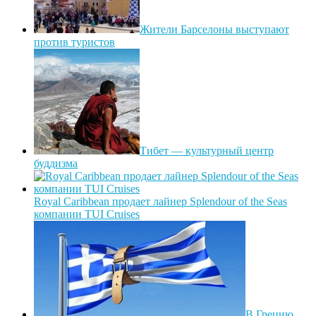
Жители Барселоны выступают
против туристов
Тибет — культурный центр
буддизма
Royal Caribbean продает лайнер Splendour of the Seas
компании TUI Cruises
В Грецию