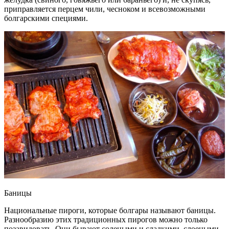
приправляется перцем чили, чесноком и всевозможными
болгарскими специями.
Баницы
Национальные пироги, которые болгары называют баницы.
Разнообразию этих традиционных пирогов можно только
позавидовать. Они бывают солеными и сладкими, слоеными