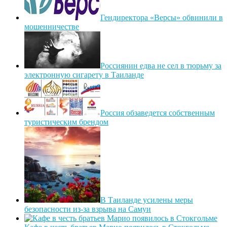
Гендиректора «Версы» обвинили в
мошенничестве
Россиянин едва не сел в тюрьму за
электронную сигарету в Таиланде
Россия обзаведется собственным
туристическим брендом
В Таиланде усилены меры
безопасности из-за взрыва на Самуи