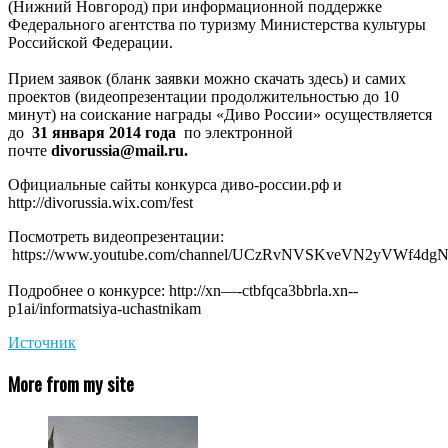
(Нижний Новгород) при информационной поддержке
Федерального агентства по туризму Министерства культуры
Российской Федерации.
Прием заявок (бланк заявки можно скачать здесь) и самих
проектов (видеопрезентации продолжительностью до 10
минут) на соискание награды «Диво России» осуществляется
до
31 января 2014 года
по электронной
почте
divorussia@mail.ru.
Официальные сайты конкурса диво-россии.рф и
http://divorussia.wix.com/fest
Посмотреть видеопрезентации:
https://www.youtube.com/channel/UCzRvNVSKveVN2yVWf4dgN
Подробнее о конкурсе: http://xn—-ctbfqca3bbrla.xn--
p1ai/informatsiya-uchastnikam
Источник
More from my site