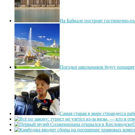
На Байкале построят гостинично-о
Поездки школьников будут поощрят
Самая старая в мире стюардесса раб
П