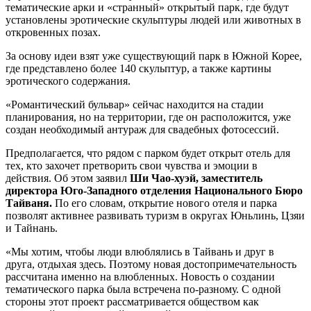
тематические арки и «странный» открытый парк, где будут
установлены эротические скульптуры людей или животных в
откровенных позах.
За основу идеи взят уже существующий парк в Южной Корее,
где представлено более 140 скульптур, а также картины
эротического содержания.
«Романтический бульвар» сейчас находится на стадии
планирования, но на территории, где он расположится, уже
создан необходимый антураж для свадебных фотосессий.
Предполагается, что рядом с парком будет открыт отель для
тех, кто захочет претворить свои чувства и эмоции в
действия. Об этом заявил
Ши Чао-хуэй, заместитель
директора Юго-Западного отделения Национального Бюро
Тайваня.
По его словам, открытие нового отеля и парка
позволят активнее развивать туризм в округах Юньлинь, Цзяи
и Тайнань.
«Мы хотим, чтобы люди влюблялись в Тайвань и друг в
друга, отдыхая здесь. Поэтому новая достопримечательность
рассчитана именно на влюбленных. Новость о создании
тематического парка была встречена по-разному. С одной
стороны этот проект рассматривается обществом как