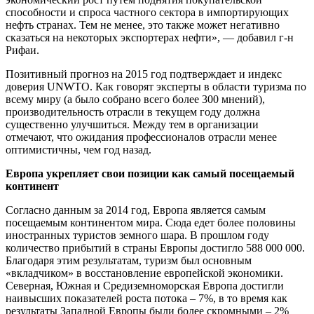
способности и спроса частного сектора в импортирующих
нефть странах. Тем не менее, это также может негативно
сказаться на некоторых экспортерах нефти», — добавил г-н
Рифаи.
Позитивный прогноз на 2015 год подтверждает и индекс
доверия UNWTO. Как говорят эксперты в области туризма по
всему миру (а было собрано всего более 300 мнений),
производительность отрасли в текущем году должна
существенно улучшиться. Между тем в организации
отмечают, что ожидания профессионалов отрасли менее
оптимистичны, чем год назад.
Европа
укрепляет свои позиции как самый посещаемый
континент
Согласно данным за 2014 год, Европа является самым
посещаемым континентом мира. Сюда едет более половины
иностранных туристов земного шара. В прошлом году
количество прибытий в страны Европы достигло 588 000 000.
Благодаря этим результатам, туризм был основным
«вкладчиком» в восстановление европейской экономики.
Северная, Южная и Средиземноморская Европа достигли
наивысших показателей роста потока – 7%, в то время как
результаты Западной Европы были более скромными – 2%