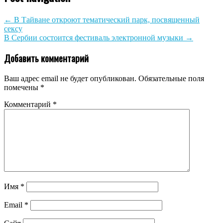
←
В Тайване откроют тематический парк, посвященный
сексу
В Сербии состоится фестиваль электронной музыки
→
Добавить комментарий
Ваш адрес email не будет опубликован.
Обязательные поля
помечены
*
Комментарий
*
Имя
*
Email
*