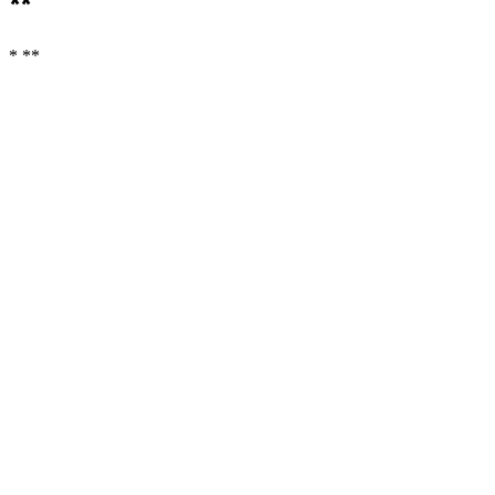
**
* **