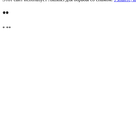
**
* **