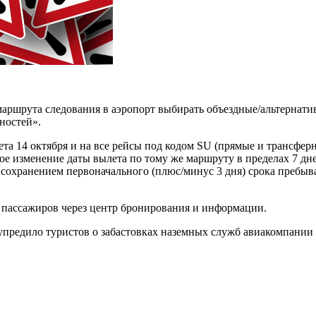
маршрута следования в аэропорт выбирать
объездные/альтернати
ностей».
а 14 октября и на все рейсы под кодом SU (прямые и трансферны
е изменение даты вылета по тому же маршруту в пределах 7 дне
 сохранением первоначального (плюс/минус 3 дня) срока пребы
пассажиров через центр бронирования и информации.
редило туристов о забастовках наземных служб авиакомпании «I