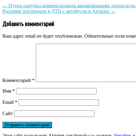
←
Путин поручил компенсировать авиакомпаниям допрасходы
Россияне пострадали в ДТП с автобусом в Анталье
→
Добавить комментарий
Ваш адрес email не будет опубликован.
Обязательные поля пом
Комментарий
*
Имя
*
Email
*
Сайт
Этот сайт использует Akismet для борьбы со спамом.
Узнайте, 