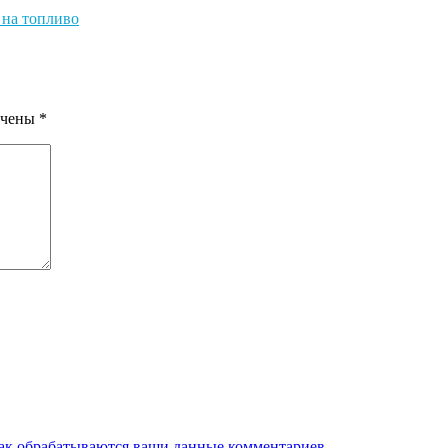
 на топливо
ечены
*
как обрабатываются ваши данные комментариев
.