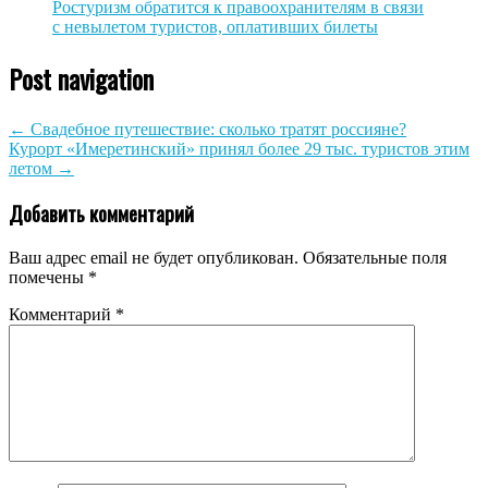
Ростуризм обратится к правоохранителям в связи
с невылетом туристов, оплативших билеты
Post navigation
←
Свадебное путешествие: сколько тратят россияне?
Курорт «Имеретинский» принял более 29 тыс. туристов этим
летом
→
Добавить комментарий
Ваш адрес email не будет опубликован.
Обязательные поля
помечены
*
Комментарий
*