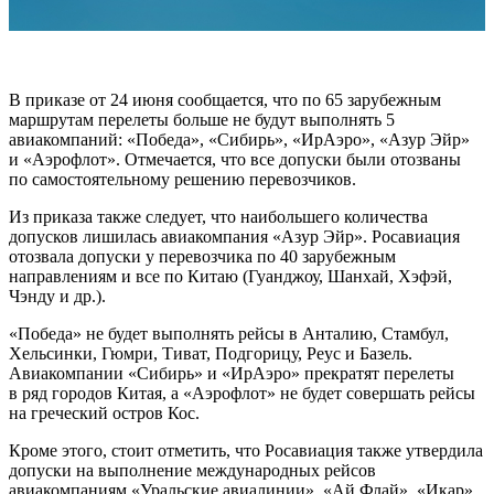
В приказе от 24 июня сообщается, что по 65 зарубежным
маршрутам перелеты больше
не будут выполнять 5
авиакомпаний: «Победа», «Сибирь», «ИрАэро», «Азур Эйр»
и «Аэрофлот». Отмечается, что все допуски были отозваны
по самостоятельному решению перевозчиков.
Из приказа также следует, что наибольшего количества
допусков лишилась авиакомпания «Азур Эйр». Росавиация
отозвала допуски у перевозчика по 40 зарубежным
направлениям и все по Китаю (Гуанджоу, Шанхай, Хэфэй,
Чэнду и др.).
«Победа» не будет выполнять рейсы в Анталию, Стамбул,
Хельсинки, Гюмри, Тиват, Подгорицу, Реус и Базель.
Авиакомпании «Сибирь» и «ИрАэро» прекратят перелеты
в ряд городов Китая, а «Аэрофлот» не будет совершать рейсы
на греческий остров Кос.
Кроме этого, стоит отметить, что Росавиация также утвердила
допуски на выполнение международных рейсов
авиакомпаниям «Уральские авиалинии», «Ай Флай», «Икар»