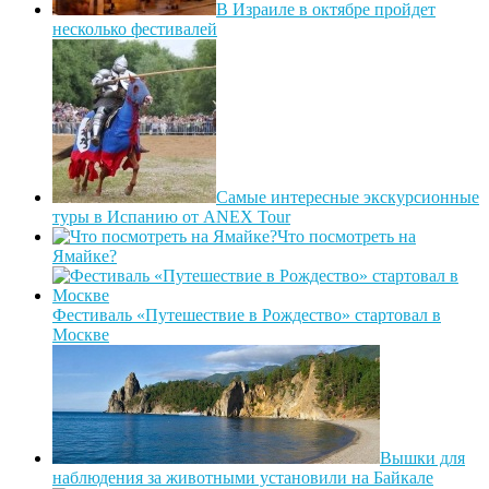
В Израиле в октябре пройдет
несколько фестивалей
Самые интересные экскурсионные
туры в Испанию от ANEX Tour
Что посмотреть на
Ямайке?
Фестиваль «Путешествие в Рождество» стартовал в
Москве
Вышки для
наблюдения за животными установили на Байкале