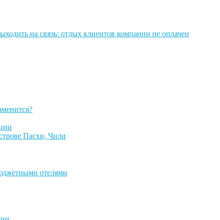
выходить на связь: отдых клиентов компании не оплачен
зменится?
ции
строве Пасхи, Чили
бюджетными отелями
ции