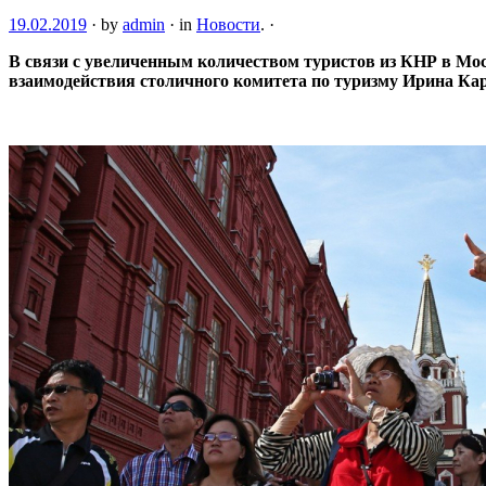
19.02.2019
·
by
admin
·
in
Новости
.
·
В связи с увеличенным количеством туристов из КНР в Мос
взаимодействия столичного комитета по туризму Ирина Ка