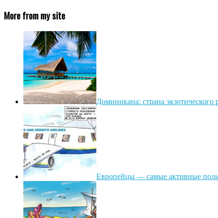
More from my site
Доминикана: страна экзотического 
Европейцы — самые активные польз