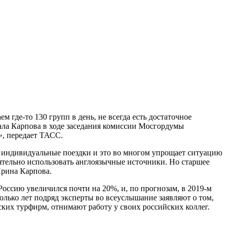
 где-то 130 групп в день, не всегда есть достаточное
ала Карпова в ходе заседания комиссии Мосгордумы
», передает ТАСС.
т индивидуальные поездки и это во многом упрощает ситуацию
оятельно использовать англоязычные источники. Но старшее
Ирина Карпова.
оссию увеличился почти на 20%, и, по прогнозам, в 2019-м
колько лет подряд эксперты во всеуслышание заявляют о том,
ских турфирм, отнимают работу у своих российских коллег.