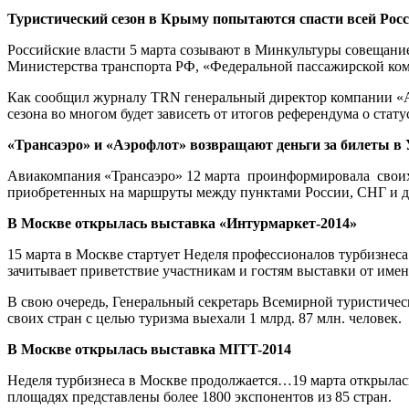
Туристический сезон в Крыму попытаются спасти всей Рос
Российские власти 5 марта созывают в Минкультуры совещание
Министерства транспорта РФ, «Федеральной пассажирской ком
Как сообщил журналу TRN генеральный директор компании «Але
сезона во многом будет зависеть от итогов референдума о стату
«Трансаэро» и «Аэрофлот» возвращают деньги за билеты в
Авиакомпания «Трансаэро» 12 марта проинформировала своих п
приобретенных на маршруты между пунктами России, СНГ и д
В Москве открылась выставка «Интурмаркет-2014»
15 марта в Москве стартует Неделя профессионалов турбизнес
зачитывает приветствие участникам и гостям выставки от име
В свою очередь, Генеральный секретарь Всемирной туристиче
своих стран с целью туризма выехали 1 млрд. 87 млн. человек.
В Москве открылась выставка MITT-2014
Неделя турбизнеса в Москве продолжается…19 марта открылас
площадях представлены более 1800 экспонентов из 85 стран.