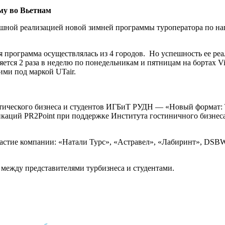
му во Вьетнам
пешной реализацией новой зимней программы туроператора по 
я программа осуществлялась из 4 городов. Но успешность ее ре
ся 2 раза в неделю по понедельникам и пятницам на бортах Vietn
ими под маркой UTair.
истического бизнеса и студентов ИГБиТ РУДН — «Новый формат
никаций PR2Point при поддержке Института гостиничного бизн
астие компании: «Натали Турс», «Астравел», «Лабиринт», DSBW
 между представителями турбизнеса и студентами.