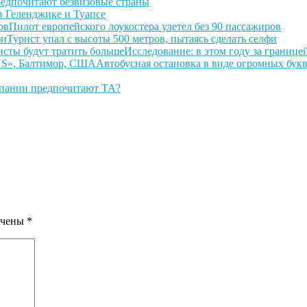
редпочитают безвизовые страны
 Геленджике и Туапсе
Пилот европейского лоукостера улетел без 90 пассажиров
Турист упал с высоты 500 метров, пытаясь сделать селфи
Исследование: в этом году за границе
Автобусная остановка в виде огромных бу
пании предпочитают ТА?
ечены
*