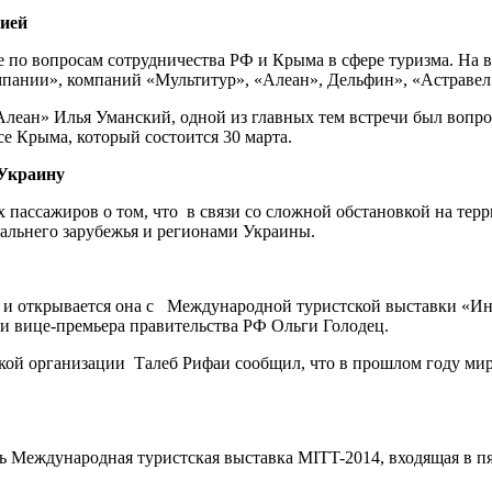
сией
 по вопросам сотрудничества РФ и Крыма в сфере туризма. На в
пании», компаний «Мультитур», «Алеан», Дельфин», «Астравел
ан» Илья Уманский, одной из главных тем встречи был вопрос 
се Крыма, который состоится 30 марта.
 Украину
ассажиров о том, что в связи со сложной обстановкой на терр
альнего зарубежья и регионами Украины.
а и открывается она с Международной туристской выставки «Ин
ни вице-премьера правительства РФ Ольги Голодец.
ской организации Талеб Рифаи сообщил, что в прошлом году ми
ь Международная туристская выставка MITT-2014, входящая в п