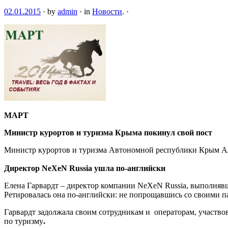
02.01.2015
·
by
admin
·
in
Новости
.
·
МАРТ
Министр курортов и туризма Крыма покинул свой пост
Министр курортов и туризма Автономной республики Крым Алек
Директор NeXeN Russia ушла по-английски
Елена Гарвардт –
директор компании NeXeN Russia, выполнявш
Ретировалась она по-английски: не попрощавшись со своими п
Гарвардт задолжала своим сотрудникам и операторам, участв
по туризму
.