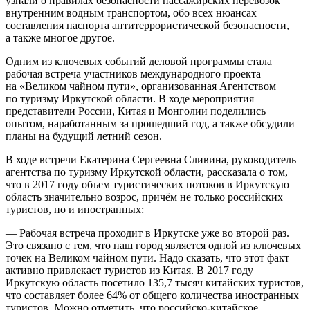
узнали о правилах безопасности пассажирских перевозок
внутренним водным транспортом, обо всех нюансах
составления паспорта антитеррористической безопасности,
а также многое другое.
Одним из ключевых событий деловой программы стала
рабочая встреча участников международного проекта
на «Великом чайном пути», организованная Агентством
по туризму Иркутской области. В ходе мероприятия
представители России, Китая и Монголии поделились
опытом, наработанным за прошедший год, а также обсудили
планы на будущий летний сезон.
В ходе встречи Екатерина Сергеевна Сливина, руководитель
агентства по туризму Иркутской области, рассказала о том,
что в 2017 году объем туристических потоков в Иркутскую
область значительно возрос, причём не только российских
туристов, но и иностранных:
— Рабочая встреча проходит в Иркутске уже во второй раз.
Это связано с тем, что наш город является одной из ключевых
точек на Великом чайном пути. Надо сказать, что этот факт
активно привлекает туристов из Китая. В 2017 году
Иркутскую область посетило 135,7 тысяч китайских туристов,
что составляет более 64% от общего количества иностранных
туристов. Можно отметить, что российско-китайское