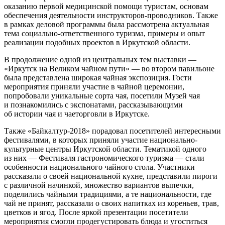
оказанию первой медицинской помощи туристам, основам
обеспечения деятельности инструкторов-проводников. Также
в рамках деловой программы была рассмотрена актуальная
тема социально-ответственного туризма, примеры и опыт
реализации подобных проектов в Иркутской области.
В продолжение одной из центральных тем выставки —
«Иркутск на Великом чайном пути» — во втором павильоне
была представлена широкая чайная экспозиция. Гости
мероприятия приняли участие в чайной церемонии,
попробовали уникальные сорта чая, посетили Музей чая
и познакомились с экспонатами, рассказывающими
об истории чая и чаеторговли в Иркутске.
Также «Байкалтур-2018» порадовал посетителей интересными
фестивалями, в которых приняли участие национально-
культурные центры Иркутской области. Тематикой одного
из них — Фестиваля гастрономического туризма — стали
особенности национального чайного стола. Участники
рассказали о своей национальной кухне, представили пироги
с различной начинкой, множество вариантов выпечки,
поделились чайными традициями, а те национальности, где
чай не принят, рассказали о своих напитках из кореньев, трав,
цветков и ягод. После яркой презентации посетители
мероприятия смогли продегустировать блюда и угоститься