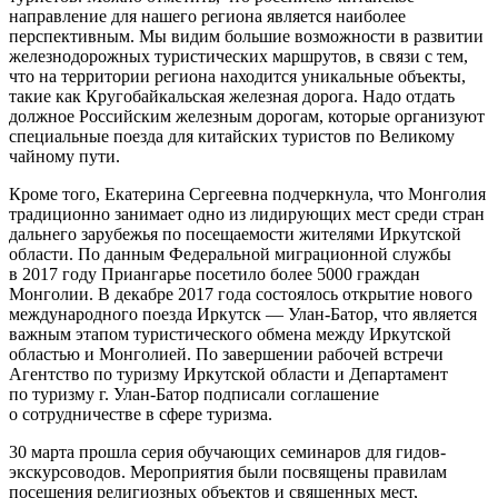
направление для нашего региона является наиболее
перспективным. Мы видим большие возможности в развитии
железнодорожных туристических маршрутов, в связи с тем,
что на территории региона находится уникальные объекты,
такие как Кругобайкальская железная дорога. Надо отдать
должное Российским железным дорогам, которые организуют
специальные поезда для китайских туристов по Великому
чайному пути.
Кроме того, Екатерина Сергеевна подчеркнула, что Монголия
традиционно занимает одно из лидирующих мест среди стран
дальнего зарубежья по посещаемости жителями Иркутской
области. По данным Федеральной миграционной службы
в 2017 году Приангарье посетило более 5000 граждан
Монголии. В декабре 2017 года состоялось открытие нового
международного поезда Иркутск — Улан-Батор, что является
важным этапом туристического обмена между Иркутской
областью и Монголией. По завершении рабочей встречи
Агентство по туризму Иркутской области и Департамент
по туризму г. Улан-Батор подписали соглашение
о сотрудничестве в сфере туризма.
30 марта прошла серия обучающих семинаров для гидов-
экскурсоводов. Мероприятия были посвящены правилам
посещения религиозных объектов и священных мест,