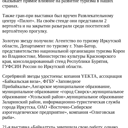
оказывает прямое влияние на развитие туризма в наших
странах.
Также гран-при выставки был вручен Развлекательному
центру «Пилот». На своём стенде они представили 2
вертолёта и на закрытии разыграли среди посетителей
вертолётную прогулку.
Золотую звезду получили: Агентство по туризму Иркутской
области, Департамент по туризму г. Улан-Батор,
представительство национальной организации туризма Кореи
во Владивостоке, Министерство культуры Красноярского
края, консолидированный стенд Республики Бурятия,
ГУФСИН России по Иркутской области.
Серебряной звезды удостоены: копания YEKTA, ассоциация
«Байкальская виза», ФГБУ «Заповедное
Прибайкалье»,Ангарское муниципальное образование,
муниципальное образование «город Свирск»,муниципальное
образование «Усольский район»,муниципальное образование
Заларинский район, информационно-туристическая служба
города Иркутска, ОАО «Восточно-Сибирское
аэрогеодезическое предприятие», компания «Олиговская
рыба».
21-я выставка «Байкалтур» завершила свою работу, однако