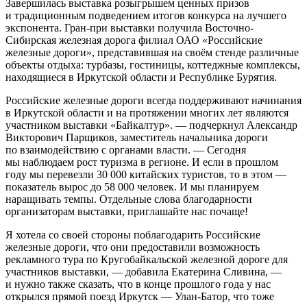
Завершилась выставка розыгрышем ценных призов
и традиционным подведением итогов конкурса на лучшего
экспонента. Гран-при выставки получила Восточно-
Сибирская железная дорога филиал ОАО «Российские
железные дороги», представившая на своём стенде различные
объекты отдыха: турбазы, гостиницы, коттеджные комплексы,
находящиеся в Иркутской области и Республике Бурятия.
Российские железные дороги всегда поддерживают начинания
в Иркутской области и на протяжении многих лет являются
участником выставки «Байкалтур». — подчеркнул Александр
Викторович Парщиков, заместитель начальника дороги
по взаимодействию с органами власти. — Сегодня
мы наблюдаем рост туризма в регионе. И если в прошлом
году мы перевезли 30 000 китайских туристов, то в этом —
показатель вырос до 58 000 человек. И мы планируем
наращивать темпы. Отдельные слова благодарности
организаторам выставки, приглашайте нас почаще!
Я хотела со своей стороны поблагодарить Российские
железные дороги, что они предоставили возможность
рекламного тура по Кругобайкальской железной дороге для
участников выставки, — добавила Екатерина Сливина, —
и нужно также сказать, что в конце прошлого года у нас
открылся прямой поезд Иркутск — Улан-Батор, что тоже