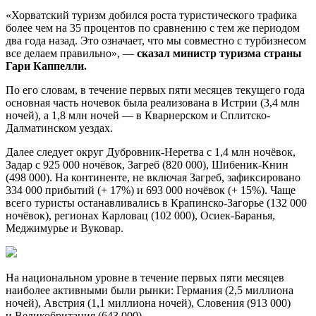
«Хорватский туризм добился роста туристического трафика
более чем на 35 процентов по сравнению с тем же периодом
два года назад. Это означает, что мы совместно с турбизнесом
все делаем правильно», —
сказал министр туризма страны
Гари Каппелли.
По его словам, в течение первых пяти месяцев текущего года
основная часть ночевок была реализована в Истрии (3,4 млн
ночей), а 1,8 млн ночей — в Кварнерском и Сплитско-
Далматинском уездах.
Далее следует округ Дубровник-Неретва с 1,4 млн ночёвок,
Задар с 925 000 ночёвок, Загреб (820 000), Шибеник-Книн
(498 000). На континенте, не включая Загреб, зафиксировано
334 000 прибытий (+ 17%) и 693 000 ночёвок (+ 15%). Чаще
всего туристы останавливались в Крапинско-Загорье (132 000
ночёвок), регионах Карловац (102 000), Осиек-Баранья,
Меджимурье и Вуковар.
На национальном уровне в течение первых пяти месяцев
наиболее активными были рынки: Германия (2,5 миллиона
ночей), Австрия (1,1 миллиона ночей), Словения (913 000)
и Великобритания (643 000).