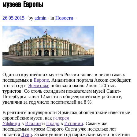
музеев Европы
26.05.2015
·
by
admin
·
in
Новости
.
·
Один из крупнейших музеев России вошел в число самых
посещаемых в
Европе
. Аналитики портала Aecom сообщают,
что за год в
Эрмитаже
побывали около 2 млн 120 тыс.
туристов. Со столь солидным показателем музей Санкт-
Петербурга занял 12 место в общеевропейском рейтинге,
увеличив за год число посетителей на 8 %.
В рейтинге популярности Эрмитаж обошел такие известные
европейские музеи, как
галерея
Уффици
в
Италии
и
Прадо
в
Испании
. Самым же
посещаемым музеем Старого Света уже несколько лет
остается
Лувр
. За минувший год парижский музей посетили