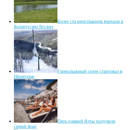
Более ста иностранцев въехали в
Белоруссию без виз
Горнолыжный сезон стартовал в
Шерегеше
Пять пляжей Ялты получили
синий флаг