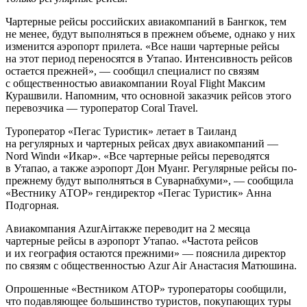
Чартерные рейсы российских авиакомпаний в Бангкок, тем
не менее, будут выполняться в прежнем объеме, однако у них
изменится аэропорт прилета. «Все наши чартерные рейсы
на этот период переносятся в Утапао. Интенсивность рейсов
остается прежней», — сообщил специалист по связям
с общественностью авиакомпании Royal Flight Максим
Курашвили. Напомним, что основной заказчик рейсов этого
перевозчика — туроператор Coral Travel.
Туроператор «Пегас Туристик» летает в Таиланд
на регулярных и чартерных рейсах двух авиакомпаний —
Nord Windи «Икар». «Все чартерные рейсы переводятся
в Утапао, а также аэропорт Дон Муанг. Регулярные рейсы по-
прежнему будут выполняться в Суварнабхуми», — сообщила
«Вестнику АТОР» гендиректор «Пегас Туристик» Анна
Подгорная.
Авиакомпания AzurAirтакже переводит на 2 месяца
чартерные рейсы в аэропорт Утапао. «Частота рейсов
и их география остаются прежними» — пояснила директор
по связям с общественностью Azur Air Анастасия Матюшина.
Опрошенные «Вестником АТОР» туроператоры сообщили,
что подавляющее большинство туристов, покупающих туры