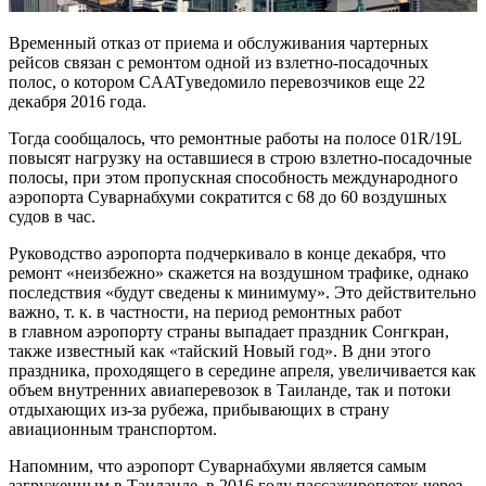
Временный отказ от приема и обслуживания чартерных
рейсов
связан с ремонтом одной из взлетно-посадочных
полос, о котором CAATуведомило перевозчиков еще 22
декабря 2016 года.
Тогда сообщалось, что ремонтные работы на полосе 01R/19L
повысят нагрузку на оставшиеся в строю взлетно-посадочные
полосы, при этом пропускная способность международного
аэропорта Суварнабхуми сократится с 68 до 60 воздушных
судов в час.
Руководство аэропорта подчеркивало в конце декабря, что
ремонт «неизбежно» скажется на воздушном трафике, однако
последствия «будут сведены к минимуму». Это действительно
важно, т. к. в частности, на период ремонтных работ
в главном аэропорту страны выпадает праздник Сонгкран,
также известный как «тайский Новый год». В дни этого
праздника, проходящего в середине апреля, увеличивается как
объем внутренних авиаперевозок в Таиланде, так и потоки
отдыхающих из-за рубежа, прибывающих в страну
авиационным транспортом.
Напомним, что аэропорт Суварнабхуми является самым
загруженным в Таиланде, в 2016 году пассажиропоток через