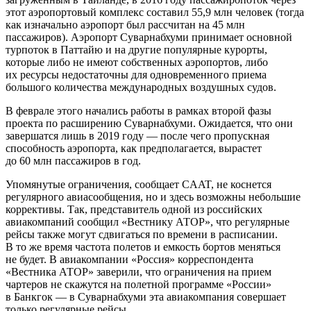
этот аэропортовый комплекс составил 55,9 млн человек (тогда
как изначально аэропорт был рассчитан на 45 млн
пассажиров). Аэропорт Суварнабхуми принимает основной
турпоток в Паттайю и на другие популярные курорты,
которые либо не имеют собственных аэропортов, либо
их ресурсы недостаточны для одновременного приема
большого количества международных воздушных судов.
В феврале этого начались работы в рамках второй фазы
проекта по расширению Суварнабхуми. Ожидается, что они
завершатся лишь в 2019 году — после чего пропускная
способность аэропорта, как предполагается, вырастет
до 60 млн пассажиров в год.
Упомянутые ограничения, сообщает CAAT, не коснется
регулярного авиасообщения, но и здесь возможны небольшие
коррективы. Так, представитель одной из российских
авиакомпаний сообщил «Вестнику АТОР», что регулярные
рейсы также могут сдвигаться по времени в расписании.
В то же время частота полетов и емкость бортов меняться
не будет. В авиакомпании «Россия» корреспондента
«Вестника АТОР» заверили, что ограничения на прием
чартеров не скажутся на полетной программе «России»
в Банкгок — в Суварнабхуми эта авиакомпания совершает
только регулярные рейсы.