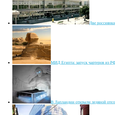
Две россиянки
МИД Египта: запуск чартеров из РФ
В Лапландии открыли ледяной отель