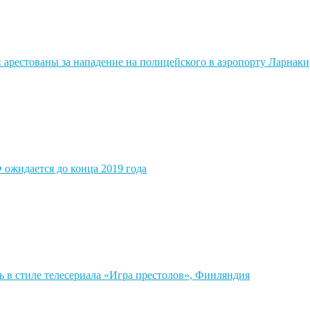
 арестованы за нападение на полицейского в аэропорту Ларнаки
 ожидается до конца 2019 года
 в стиле телесериала «Игра престолов», Финляндия