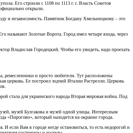
ла. Его строили с 1108 по 1113 г. г. Власть Советов
о официально открыли.
оду и независимость. Памятник Богдану Хмельницкому – это
го называют Золотые Ворота. Город имел четыре входа, через
ектор Владислав Городецкий. Чтобы его увидеть, надо проехать
лы, ремесленники и просто любители. Тут расположены
кая церковь. Ее построил зодчий Италии Растрелли. Церковь
ов.
рой стала для украинского народа Вторая мировая война. Под
зей, музей Булгакова и музей одной улицы. Интересным
да «Пирогово», который находится на окраине города.
 И если Вам в городе негде остановиться, то есть недорогой и
приезжим гостиницы и хостелы.