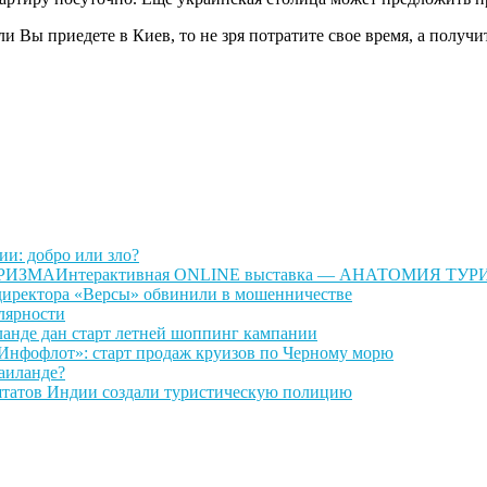
и Вы приедете в Киев, то не зря потратите свое время, а получ
и: добро или зло?
Интерактивная ONLINE выставка — АНАТОМИЯ ТУ
директора «Версы» обвинили в мошенничестве
лярности
ланде дан старт летней шоппинг кампании
Инфофлот»: старт продаж круизов по Черному морю
Таиланде?
штатов Индии создали туристическую полицию