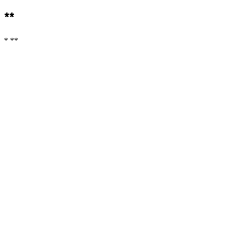
**
* **