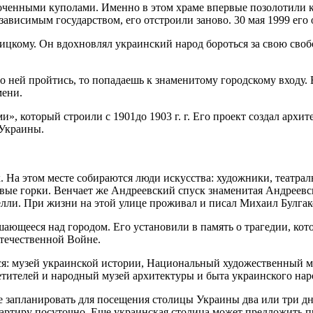
енными куполами. Именно в этом храме впервые позолотили купо
езависимым государством, его отстроили заново. 30 мая 1999 ег
цкому. Он вдохновлял украинский народ бороться за свою своб
ней пройтись, то попадаешь к знаменитому городскому входу. Е
мени.
, который строили с 1901до 1903 г. г. Его проект создал архит
 Украины.
 На этом месте собираются люди искусства: художники, театра
овые горки. Венчает же Андреевский спуск знаменитая Андреевс
лли. При жизни на этой улице проживал и писал Михаил Булгак
ющееся над городом. Его установили в память о трагедии, кото
течественной Войне.
: музей украинской истории, Национальный художественный му
тителей и народный музей архитектуры и быта украинского наро
 запланировать для посещения столицы Украины два или три дня.
вартиру посуточно. Еще украинская столица может предложить 