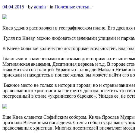
04.04.2015
·
by
admin
·
in
Полезные статьи
.
·
Киев удачно расположен в географическом плане. Его древняя 
Гуляя по Киеву, можно любоваться зелеными улицами и парка
В Киеве большое количество достопримечательностей. Благода
Главными и знаменитыми киевскими достопримечательностями 
Могилянская академия, Десятинная церковь и т.д. В городе сто
знакомиться со столицей Украины с площади Майдан Независим
приехали и находитесь в поиске жилья, вы можете найти его вот
Важное место не только в истории города, но и страны заним
православного христианина считается долгом посетить это св
построенный в стиле «украинского барокко». Увидев ее, не ос
Еще Киев славится Софийским собором. Князь Ярослав Мудры
признали Всемирным наследием. Стены собора украшают уника
православных христиан. Многих посетителей впечатляет мозаи