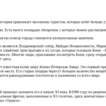
история привлекает миллионы туристов, которые хотят больше уз
ми. Есть много площадок обозрения, с которых можно
рассматрив
ря им осмотр города становится увлекательным занятием.
являются: Владимирский собор, Майдан Независимости, Мариин
ит памятник трем братьям и их сестре, которые основали Киев –
ости. Многие люди, приехавшие посмотреть Киев, сразу отправ
 здесь.
ает известная всему миру Киево-Печерская Лавра. Это первый п
ятое место. Его старые пещеры берегут большое количество мощ
таются равнодушными посетители и паломники со всего мира.
й приказал заложить его в начале XI века. В1990 году по ре
льные фрески, выполненные в XI столетии, здесь запечатлены 
ка «Оранта».