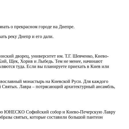
нать о прекрасном городе на Днепре.
ать реку Днепр и его дали.
ский дворец, университет им. Т.Г. Шевченко, Киево-
 Кий, Щек, Хорив и Лыбедь. Тем не менее, начинают
ляются туда. Если вы планируете приехать в Киев или
равославный монастырь на Киевской Руси. Для каждого
ей Святых. Лавра – потрясающий архитектурный ансамбль,
шению ЮНЕСКО Софийский собор и Киево-Печерскую Лавру
образы святых, которые составили большой пантеон