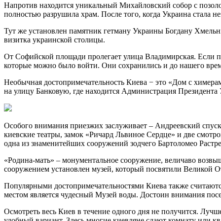
Напротив находится уникальный Михайловский собор с позолоч
полностью разрушила храм. После того, когда Украина стала н
Тут же установлен памятник гетману Украины Богдану Хмельни
визитка украинской столицы.
От Софийской площади пролегает улица Владимирская. Если по 
которые можно было войти. Они сохранились и до нашего вре
Необычная достопримечательность Киева − это «Дом с химерами»
на улицу Банковую, где находится Администрация Президента
Особого внимания приезжих заслуживает – Андреевский спуск.
киевские театры, замок «Ричард Львиное Сердце» и две смотр
одна из знаменитейших сооружений зодчего Бартоломео Растре
«Родина-мать» – монументальное сооружение, величаво возвыша
сооружением установлен музей, который посвятили Великой О
Популярными достопримечательностями Киева также считаются
местом является чудесный Музей воды. Достоин внимания посе
Осмотреть весь Киев в течение одного дня не получится. Лучше
удобный вариант. Здесь многие киевляне сдают комнату или к