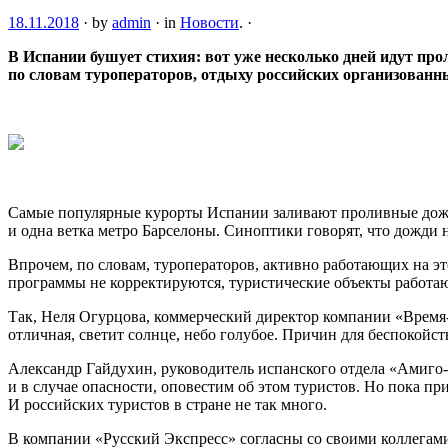
18.11.2018
·
by
admin
·
in
Новости
.
·
В Испании бушует стихия: вот уже несколько дней идут пр
по словам туроператоров, отдыху российских организованны
Самые
популярные курорты Испании заливают проливные дож
и одна ветка метро Барселоны. Синоптики говорят, что дожди 
Впрочем, по словам, туроператоров, активно работающих на э
программы не корректируются, туристические объекты работа
Так, Неля Огурцова, коммерческий директор компании «Время-Т
отличная, светит солнце, небо голубое. Причин для беспокойст
Александр Гайдухин, руководитель испанского отдела «Амиго-С
и в случае опасности, оповестим об этом туристов. Но пока пр
И российских туристов в стране не так много.
В компании «Русский Экспресс» согласны со своими коллегам