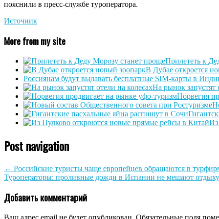
пояснили в пресс-службе туроператора.
Источник
More from my site
Прилететь к Де
В Дубае откроется н
Россиянам будут выдавать бесплатные SIM-карты в Инди
На рынок запустят 
Норвегия пр
Н
Гигантск
Из
Post navigation
←
Российские туристы чаще европейцев обращаются в турфи
Туроператоры: проливные дожди в Испании не мешают отдыху
Добавить комментарий
Ваш адрес email не будет опубликован.
Обязательные поля пом