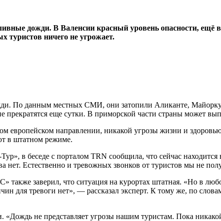
оливные дожди. В Валенсии красный уровень опасности, ещё
х туристов ничего не угрожает.
ди. По данным местных СМИ, они затопили Аликанте, Майорку,
не прекратятся еще сутки. В приморской части страны может вып
том европейском направлении, никакой угрозы жизни и здоровь
ют в штатном режиме.
ур», в беседе с порталом TRN сообщила, что сейчас находится 
ва нет. Естественно и тревожных звонков от туристов мы не пол
» также заверил, что ситуация на курортах штатная. «Но в люб
ичин для тревоги нет», — рассказал эксперт. К тому же, по слов
и. «Дождь не представляет угрозы нашим туристам. Пока никак