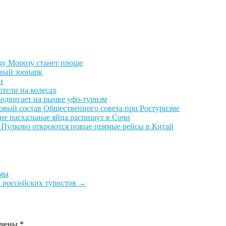
ду Морозу станет проще
овый зоопарк
и
отели на колесах
одвигает на рынке уфо-туризм
овый состав Общественного совета при Ростуризме
ие пасхальные яйца распишут в Сочи
 Пулково откроются новые прямые рейсы в Китай
рмы
 российских туристов
→
ечены
*