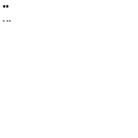
**
* **