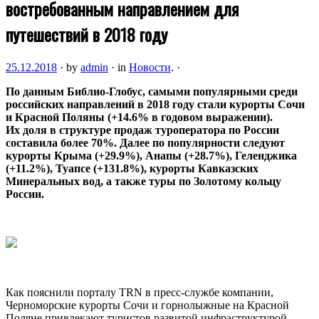
востребованным направлением для
путешествий в 2018 году
25.12.2018
·
by
admin
·
in
Новости
.
·
По данным
Библио-Глобус
, самыми популярными среди
российских направлений в 2018 году стали курорты Сочи
и Красной Поляны (+14.6% в годовом выражении).
Их доля в структуре продаж туроператора по России
составила более 70%. Далее по популярности следуют
курорты Крыма
(+29.9%), Анапы (+28.7%), Геленджика
(+11.2%), Туапсе (+131.8%), курорты Кавказских
Минеральных вод, а также туры по Золотому кольцу
России.
Как пояснили порталу TRN в пресс-службе компании,
Черноморские курорты Сочи и горнолыжные на Красной
Поляне привлекают туристов развитой инфраструктурой