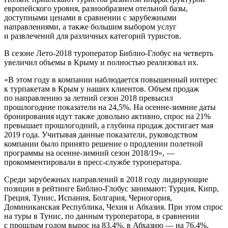
европейского уровня, разнообразием отельной базы,
доступными ценами в сравнении с зарубежными
направлениями, а также большим выбором услуг
и развлечений для различных категорий туристов.
В сезоне Лето-2018 туроператор Библио-Глобус на четверть
увеличил объемы в Крыму и полностью реализовал их.
«В этом году в компании наблюдается повышенный интерес
к турпакетам в Крым у наших клиентов. Объем продаж
по направлению за летний сезон 2018 превысил
прошлогодние показатели на 24,5%. На осенне-зимние даты
бронирования идут также довольно активно, спрос на 21%
превышает прошлогодний, а глубина продаж достигает мая
2019 года. Учитывая данные показатели, руководством
компании было принято решение о продлении полетной
программы на осенне-зимний сезон 2018/19», —
прокомментировали в пресс-службе туроператора.
Среди зарубежных направлений в 2018 году лидирующие
позиции в рейтинге Библио-Глобус занимают: Турция, Кипр,
Греция, Тунис, Испания, Болгария, Черногория,
Доминиканская Республика, Чехия и Абхазия. При этом спрос
на туры в Тунис, по данным туроператора, в сравнении
с прошлым годом вырос на 83.4%, в Абхазию — на 76.4%,