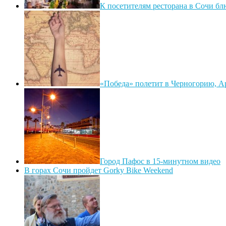
К посетителям ресторана в Сочи бл
«Победа» полетит в Черногорию, 
Город Пафос в 15-минутном видео
В горах Сочи пройдет Gorky Bike Weekend