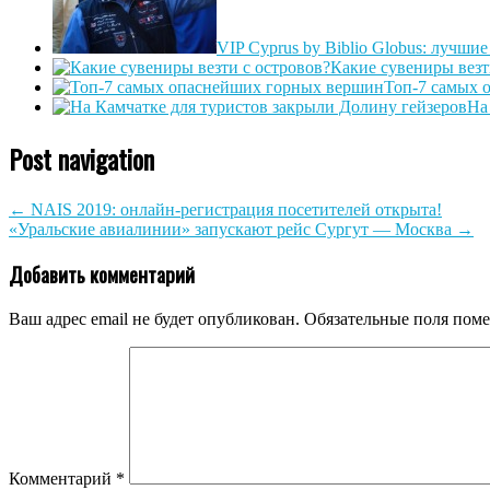
VIP Cyprus by Biblio Globus: лучши
Какие сувениры везт
Топ-7 самых 
На
Post navigation
←
NAIS 2019: онлайн-регистрация посетителей открыта!
«Уральские авиалинии» запускают рейс Сургут — Москва
→
Добавить комментарий
Ваш адрес email не будет опубликован.
Обязательные поля пом
Комментарий
*