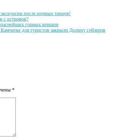
е экскурсии после ночных танцев!
и с островов?
опаснейших горных вершин
 Камчатке для туристов закрыли Долину гейзеров
ечены
*