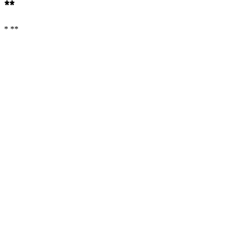
**
* **