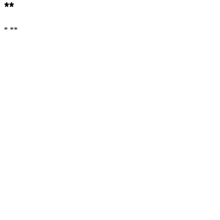
**
* **