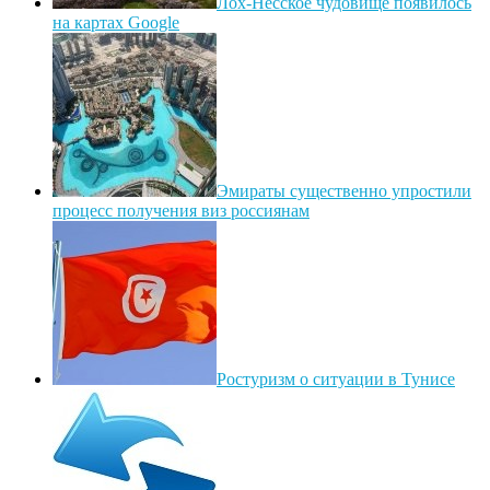
Лох-Несское чудовище появилось
на картах Google
Эмираты существенно упростили
процесс получения виз россиянам
Ростуризм о ситуации в Тунисе