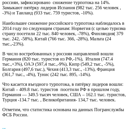
россиян, зафиксировано снижение турпотока на 14%.
Замыкают пятёрку лидеров Испания (982 тыс. 256 человек ,
-3%) и Таиланд (933 тыс. 759 туристов, -10%).
Наибольшее снижение российского турпотока наблюдалось в
2014 году по следующим странам: Норвегия (с целью туризма
страну посетили 22 тыс. 840 человек, -78%), Финляндия( 379
тыс. 242, -58%), Китай (766 тыс. 366, -28%), Мальта (24
тыс.,-23%).
В число востребованных у россиян направлений вошли
Германия (820 тыс. туристов из РФ,-1%), Италия (747.4
тыс.,+3%), ОАЭ (597,4 тыс.,-9%), Кипр (549,2 тыс., -5%),
Болгария (497,6 тыс.), Чехия (413,3 тыс., -13%), Франция
(361,7 тыс., -4%), Тунис (242 тыс. 895, -14%).
Что касается въездного турпотока, в пятёрку лидеров вошли:
Китай – 409.8 тыс. туристов посетили РФ в прошлом году,
Германия — 349.5 тысяч человек, США – 162.1 тыс. туристов,
Турция -134.7 тыс. , Великобритания- 134,7 тыс. человек.
Отметим, что статистика основана на данных Погранслужбы
ФСБ России.