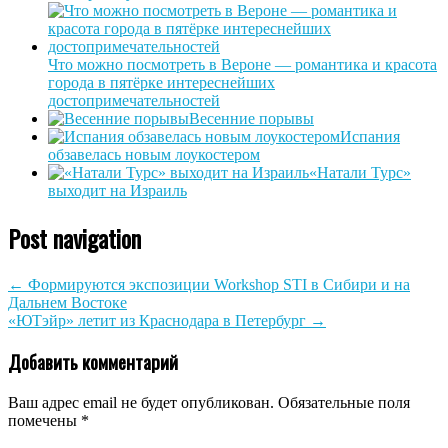
Что можно посмотреть в Вероне — романтика и красота
города в пятёрке интереснейших
достопримечательностей
Весенние порывы
Испания
обзавелась новым лоукостером
«Натали Турс»
выходит на Израиль
Post navigation
←
Формируются экспозиции Workshop STI в Сибири и на
Дальнем Востоке
«ЮТэйр» летит из Краснодара в Петербург
→
Добавить комментарий
Ваш адрес email не будет опубликован.
Обязательные поля
помечены
*