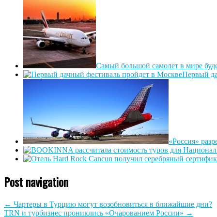
Самый большой самолет в мире буде
Первый да
«Россия» разр
Post navigation
←
Чартеры в Турцию могут возобновиться в ближайшие дни?
TRN и турбизнес прониклись «Очарованием России»
→