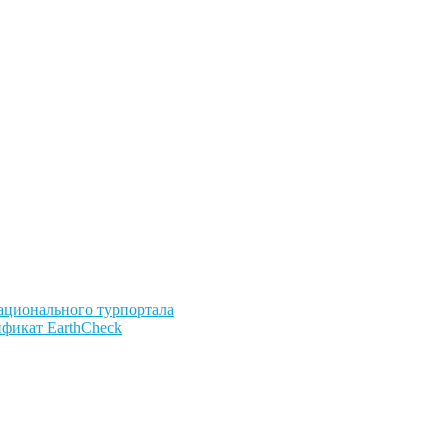
ационального турпортала
ификат EarthCheck