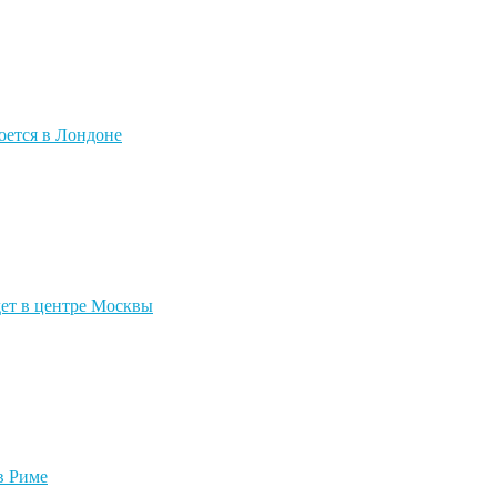
оется в Лондоне
дет в центре Москвы
в Риме