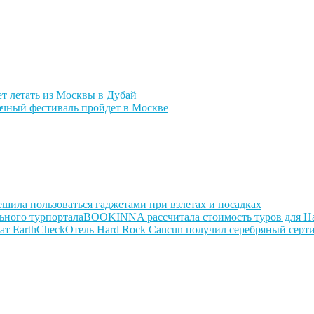
т летать из Москвы в Дубай
чный фестиваль пройдет в Москве
ешила пользоваться гаджетами при взлетах и посадках
BOOKINNA рассчитала стоимость туров для Н
Отель Hard Rock Cancun получил серебряный серт