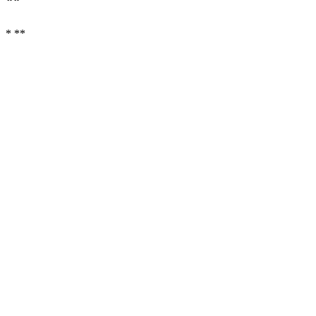
**
* **