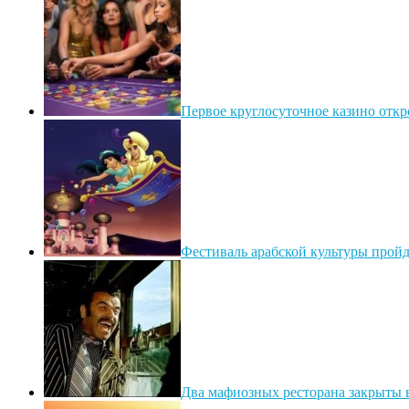
Первое круглосуточное казино откр
Фестиваль арабской культуры прой
Два мафиозных ресторана закрыты 