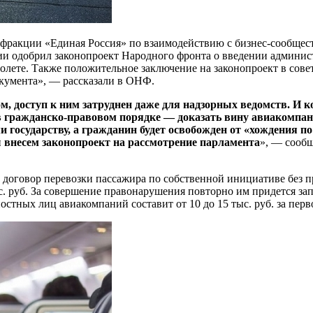
й фракции «Единая Россия» по
взаимодействию с бизнес-сообщес
ии одобрил законопроект Народного фронта о введении админис
молете. Также положительное заключение на законопроект в сов
окумента», — рассказали в ОНФ.
 доступ к ним затруднен даже для надзорных ведомств. И ко
 в гражданско-правовом порядке — доказать вину авиакомпан
государству, а гражданин будет освобожден от «хождения по
внесем законопроект на рассмотрение парламента
», — сооб
 договор перевозки пассажира по собственной инициативе без п
. руб. За совершение правонарушения повторно им придется запл
ных лиц авиакомпаний составит от 10 до 15 тыс. руб. за первое