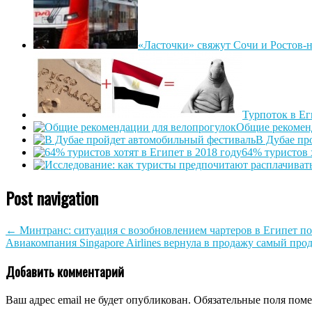
«Ласточки» свяжут Сочи и Ростов-
Турпоток в Ег
Общие рекомен
В Дубае пр
64% туристов 
Post navigation
←
Минтранс: ситуация с возобновлением чартеров в Египет по
Авиакомпания Singapore Airlines вернула в продажу самый пр
Добавить комментарий
Ваш адрес email не будет опубликован.
Обязательные поля пом