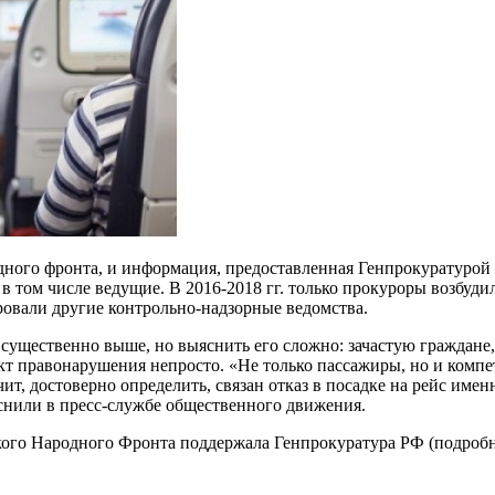
ного фронта, и информация, предоставленная Генпрокуратурой Р
в том числе ведущие. В 2016-2018 гг. только прокуроры возбуд
овали другие контрольно-надзорные ведомства.
ущественно выше, но выяснить его сложно: зачастую граждане, к
факт правонарушения непросто. «Не только пассажиры, но и ком
чит, достоверно определить, связан отказ в посадке на рейс им
снили в пресс-службе общественного движения.
 Народного Фронта поддержала Генпрокуратура РФ (подробнее п