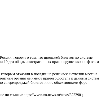
оссии, говорят о том, что продажей билетов по системе
или 10 дел об административных правонарушениях по фактам
оторым отказали в посадке на рейс из-за нехватки мест на
петентные органы не имеют прямого доступа к данным систем
енно с перепродажей билетов или с объективными форс-
о ссылки: https://www.trn-news.ru/news/822290 )