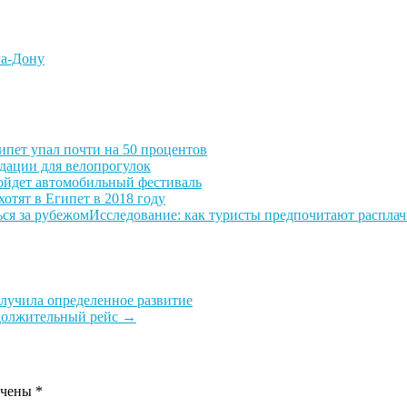
на-Дону
ипет упал почти на 50 процентов
дации для велопрогулок
ойдет автомобильный фестиваль
хотят в Египет в 2018 году
Исследование: как туристы предпочитают расплач
лучила определенное развитие
одолжительный рейс
→
ечены
*