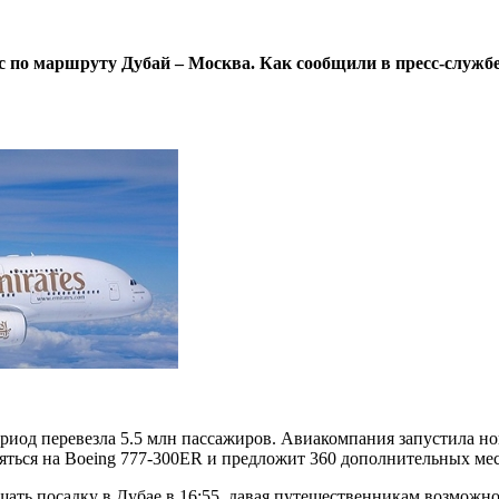
 по маршруту Дубай – Москва. Как сообщили в пресс-службе
ериод перевезла 5.5 млн пассажиров. Авиакомпания запустила н
ться на Boeing 777-300ER и предложит 360 дополнительных мес
ршать посадку в Дубае в 16:55, давая путешественникам возмож