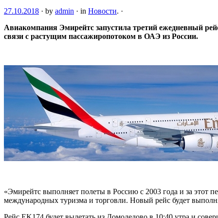
27.10.2018
·
by
admin
·
in
Новости
.
·
Авиакомпания Эмирейтс запустила третий ежедневный рейс
связи с растущим пассажиропотоком в ОАЭ из России.
«Эмирейтс выполняет полеты в Россию с 2003 года и за
этот п
международных туризма и торговли. Новый рейс будет выполня
Рейс EK174 будет вылетать из Домодедово в 10:40 утра и сове