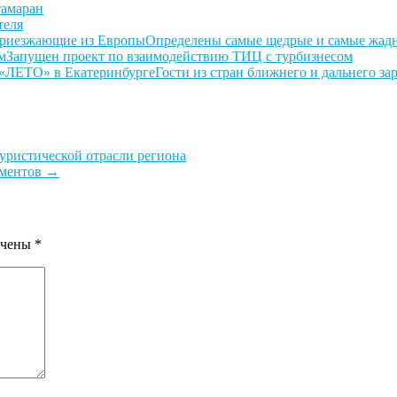
тамаран
теля
Определены самые щедрые и самые жад
Запущен проект по взаимодействию ТИЦ с турбизнесом
Гости из стран ближнего и дальнего з
уристической отрасли региона
аментов
→
ечены
*