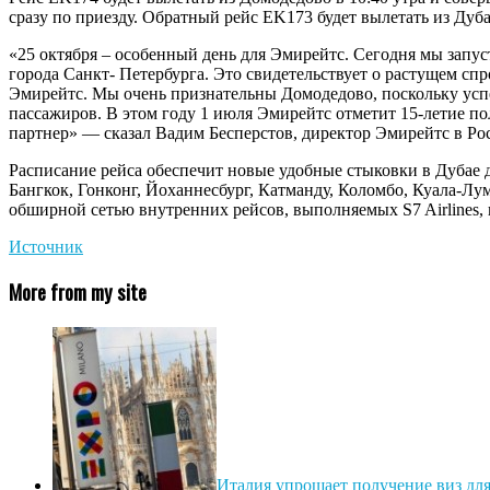
сразу по приезду. Обратный рейс EK173 будет вылетать из Дуба
«25 октября – особенный день для Эмирейтс. Сегодня мы запус
города Санкт- Петербурга. Это свидетельствует о растущем сп
Эмирейтс. Мы очень признательны Домодедово, поскольку успе
пассажиров. В этом году 1 июля Эмирейтс отметит 15-летие по
партнер» — сказал Вадим Бесперстов, директор Эмирейтс в Ро
Расписание рейса обеспечит новые удобные стыковки в Дубае д
Бангкок, Гонконг, Йоханнесбург, Катманду, Коломбо, Куала-Л
обширной сетью внутренних рейсов, выполняемых S7 Airlines
Источник
More from my site
Италия упрощает получение виз для