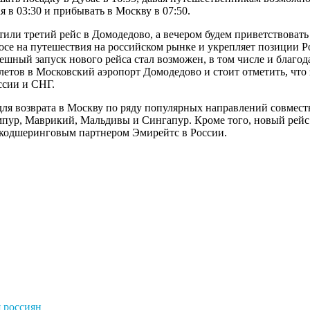
я в 03:30 и прибывать в Москву в 07:50.
тили третий рейс в Домодедово, а вечером будем приветствоват
росе на путешествия на российском рынке и укрепляет позиции Р
шный запуск нового рейса стал возможен, в том числе и благод
летов в Московский аэропорт Домодедово и стоит отметить, что 
ссии и СНГ.
ля возврата в Москву по ряду популярных направлений совместн
умпур, Маврикий, Мальдивы и Сингапур. Кроме того, новый рей
, кодшеринговым партнером Эмирейтс в России.
 россиян