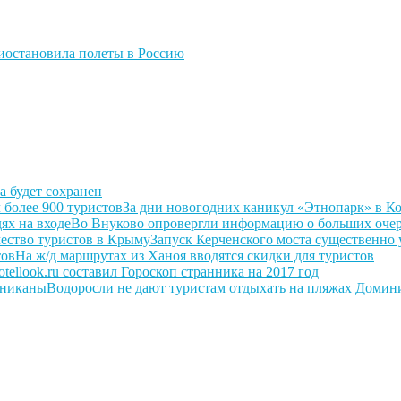
иостановила полеты в Россию
а будет сохранен
За дни новогодних каникул «Этнопарк» в Ко
Во Внуково опровергли информацию о больших очер
Запуск Керченского моста существенно 
На ж/д маршрутах из Ханоя вводятся скидки для туристов
otellook.ru составил Гороскоп странника на 2017 год
Водоросли не дают туристам отдыхать на пляжах Доми