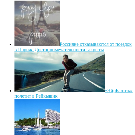
Россияне отказываются от поездок
в Париж. Достопримечательности закрыты
«ЭйрБалтик»
полетит в Рейкьявик