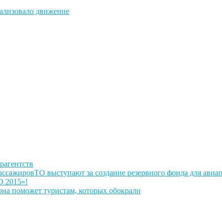
рализовало движение
рагентств
ТО выступают за создание резервного фонда для авиа
 2015»!
она поможет туристам, которых обокрали