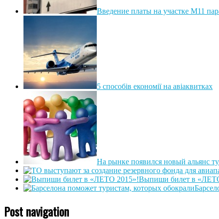
Введение платы на участке М11 па
5 способів економії на авіаквитках
На рынке появился новый альянс ту
Выпиши билет в «ЛЕТО
Барсел
Post navigation