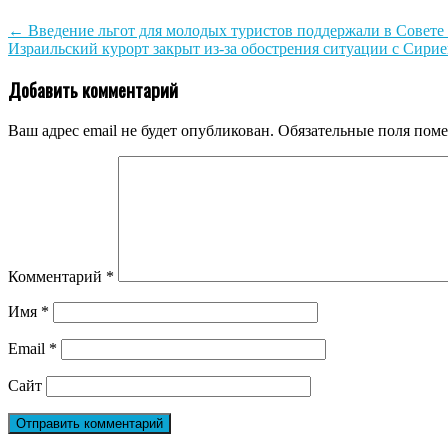
←
Введение льгот для молодых туристов поддержали в Совете
Израильский курорт закрыт из-за обострения ситуации с Сири
Добавить комментарий
Ваш адрес email не будет опубликован.
Обязательные поля пом
Комментарий
*
Имя
*
Email
*
Сайт