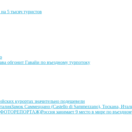
на 5 тысяч туристов
ю
ва обгонит Гавайи по въездному турпотоку
ийских курортах значительно подешевели
Замок Саммеццано (Castello di Sammezzano), Тоскана, Итал
Россия занимает 9 место в мире по въез