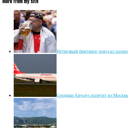
More from my site
Нетрезвый британец покусал полиц
Georgian Airways полетит из Москв