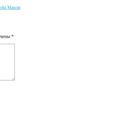
Боба Марли
ечены
*