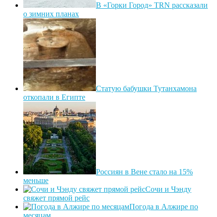
В «Горки Город» TRN рассказали
о зимних планах
Статую бабушки Тутанхамона
откопали в Египте
Россиян в Вене стало на 15%
меньше
Сочи и Чэнду
свяжет прямой рейс
Погода в Алжире по
месяцам