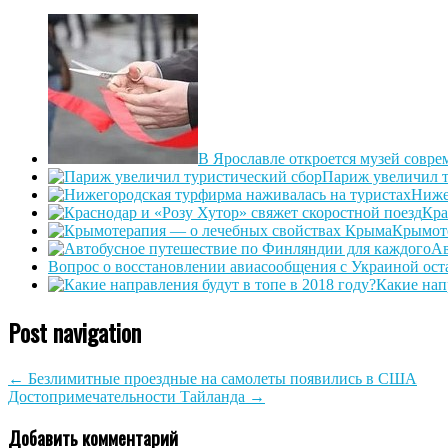
В Ярославле откроется музей совре
Париж увеличил т
Ниже
Кра
Крымоте
Ав
Вопрос о восстановлении авиасообщения с Украиной ост
Какие нап
Post navigation
←
Безлимитные проездные на самолеты появились в США
Достопримечательности Тайланда
→
Добавить комментарий