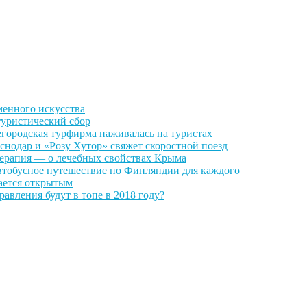
менного искусства
уристический сбор
городская турфирма наживалась на туристах
снодар и «Розу Хутор» свяжет скоростной поезд
рапия — о лечебных свойствах Крыма
тобусное путешествие по Финляндии для каждого
ается открытым
равления будут в топе в 2018 году?