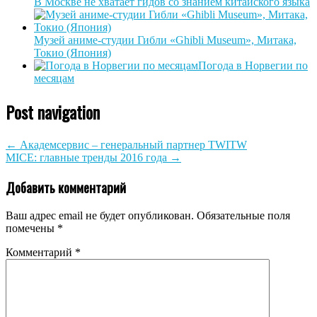
В Москве не хватает гидов со знанием китайского языка
Музей аниме-студии Гибли «Ghibli Museum», Митака,
Токио (Япония)
Погода в Норвегии по
месяцам
Post navigation
←
Академсервис – генеральный партнер TWITW
MICE: главные тренды 2016 года
→
Добавить комментарий
Ваш адрес email не будет опубликован.
Обязательные поля
помечены
*
Комментарий
*