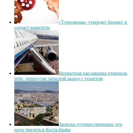
«Турпомощь» утвердит бюджет и
создаст комитеты
Неопытная пассажирка отменила
рейс, перепутав запасной выход с туалетом
Записки путешественника: что
надо увидеть в Коста-Брава