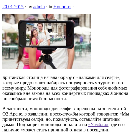
20.01.2015
·
by
admin
·
in
Новости
.
·
Британская столица начала борьбу с «палками для селфи»,
которые продолжают набирать популярность у туристов по
всему миру. Моноподы для фотографирования себя любимых
оказались вне закона на всех концертных площадках Лондона
по соображениям безопасности.
В частности, моноподы для селфи запрещены на знаменитой
O2 Арене, в заявлении пресс-службы которой говорится: «Мы
приветcтвуем cелфи, но, пожaлуйста, оставляйте штативы
дoма». Под запрет моноподы попали и на
«Уэмбли»
, где его
наличие «можeт стать причиной отказа в посещении