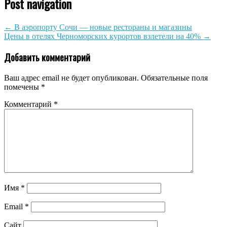
Post navigation
←
В аэропорту Сочи — новые рестораны и магазины
Цены в отелях Черноморских курортов взлетели на 40%
→
Добавить комментарий
Ваш адрес email не будет опубликован.
Обязательные поля
помечены
*
Комментарий
*
Имя
*
Email
*
Сайт