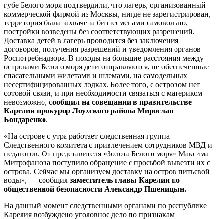
губе Белого моря подтвердили, что лагерь, организованный
коммерческой фирмой из Москвы, нигде не зарегистрирован,
территория была захвачена бизнесменами самовольно,
постройки возведены без соответствующих разрешений.
Доставка детей в лагерь проводится без заключения
договоров, получения разрешений и уведомления органов
Роспотребнадзора. В походы на большие расстояния между
островами Белого моря дети отправляются, не обеспеченные
спасательными жилетами и шлемами, на самодельных
несертифицированных лодках. Более того, с островом нет
сотовой связи, и при необходимости связаться с материком
невозможно, с
ообщил на совещании в правительстве
Карелии прокурор Лоухского района Мирослав
Бондаренко
.
«На острове с утра работает следственная группа
Следственного комитета с привлечением сотрудников МВД и
педагогов. От представителя «Золота Белого моря» Максима
Митрофанова поступило обращение с просьбой вывезти их с
острова. Сейчас мы организуем доставку на остров питьевой
воды», — сообщил
заместитель главы Карелии по
общественной безопасности Александр Пшеницын.
На данный момент следственными органами по республике
Карелия возбуждено уголовное дело по признакам