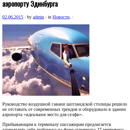
аэропорту Эдинбурга
02.06.2015
·
by
admin
·
in
Новости
.
·
Руководство воздушной гавани шотландской столицы решило
не отставать от современных трендов и оборудовало в здании
аэропорта «идеальное место для селфи».
Прибывающим к терминалу пассажирам предлагается
запечатлеть себя любимого на фоне огромного 27-метрового