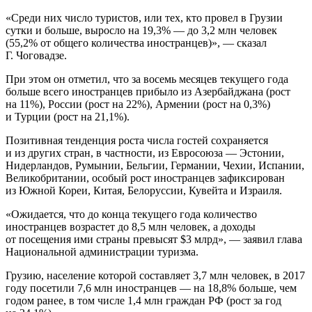
«Среди них число
туристов, или тех, кто провел в Грузии
сутки и больше, выросло на 19,3% — до 3,2 млн человек
(55,2% от общего количества иностранцев)», — сказал
Г. Чоговадзе.
При этом он отметил, что за восемь месяцев текущего года
больше всего иностранцев прибыло из Азербайджана (рост
на 11%), России (рост на 22%), Армении (рост на 0,3%)
и Турции (рост на 21,1%).
Позитивная тенденция роста числа гостей сохраняется
и из других стран, в частности, из Евросоюза — Эстонии,
Нидерландов, Румынии, Бельгии, Германии, Чехии, Испании,
Великобритании, особый рост иностранцев зафиксирован
из Южной Кореи, Китая, Белоруссии, Кувейта и Израиля.
«Ожидается, что до конца текущего года количество
иностранцев возрастет до 8,5 млн человек, а доходы
от посещения ими страны превысят $3 млрд», — заявил глава
Национальной администрации туризма.
Грузию, население которой составляет 3,7 млн человек, в 2017
году посетили 7,6 млн иностранцев — на 18,8% больше, чем
годом ранее, в том числе 1,4 млн граждан РФ (рост за год