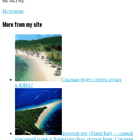
на 34,1%).
Источник
More from my site
Сколько будет стоить отдых
в ЮВА?
Золотой рог (Zlatni Rat) — самый
красивый пляж в Хорватии (Бол, остров Брач, Средняя