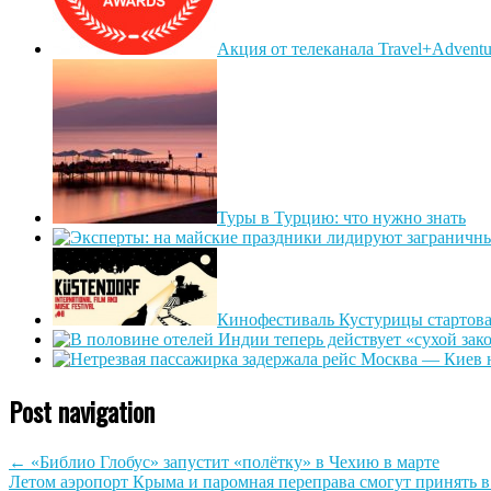
Акция от телеканала Travel+Advent
Туры в Турцию: что нужно знать
Кинофестиваль Кустурицы стартова
Post navigation
←
«Библио Глобус» запустит «полётку» в Чехию в марте
Летом аэропорт Крыма и паромная переправа смогут принять в