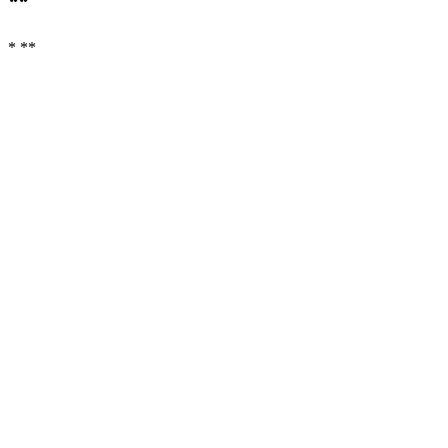
**
* **