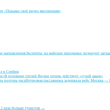
ure «Покажи своё видео миллионам»
Эксперты: на майские праздники лидируют загр
л в Сербии
В половине отелей Индии теперь действует «сухой закон»
Нетрезвая пассажирка задержала рейс Москва — 
 2 раза больше туристов
→