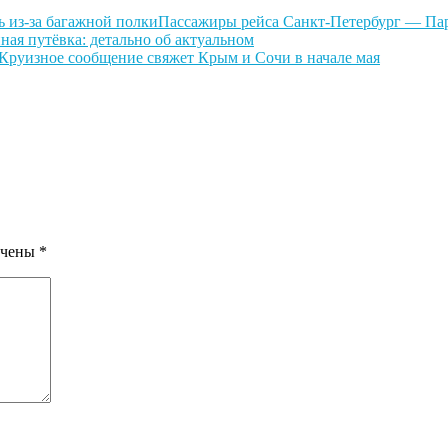
Пассажиры рейса Санкт-Петербург — Пар
ная путёвка: детально об актуальном
Круизное сообщение свяжет Крым и Сочи в начале мая
ечены
*