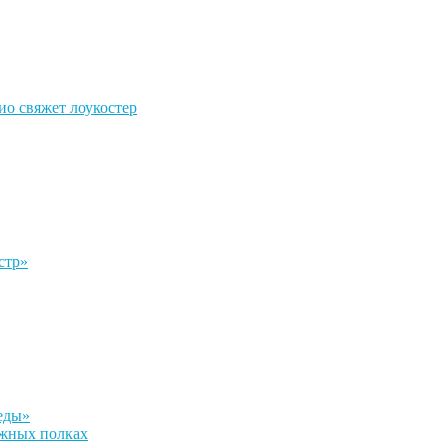
о свяжет лоукостер
стр»
еды»
ажных полках