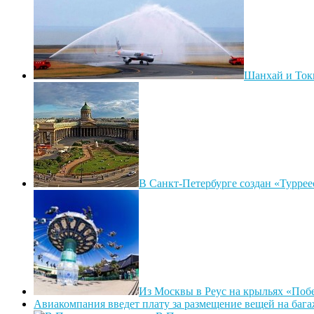
Шанхай и Токи
В Санкт-Петербурге создан «Туррее
Из Москвы в Реус на крыльях «Поб
Авиакомпания введет плату за размещение вещей на баг