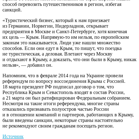
способ перевозить путешественников в регион, избегая
санкций.
«Туристический бизнес, который к нам приезжает
из Германии, Норвегии, Нидерладнов, открывает
предприятия в Москве и Санкт-Петербурге, хотя конечная
их цель — Крым. Напрямую-то им нельзя, по европейским
законам это наказывается. Люди уже нашли множество
способов. Если они едут в Крым, то пишут, что поездка
не туристическая, а деловая. Влетают через Москву
и отдыхают в Крыму, а доказать, что они были в Крыму, никак
нельзя», — добавил он.
Напомним, что в феврале 2014 года на Украине провели
референдум по вопросу воссоединения Крыма с Россией.
18 марта президент РФ подписал договор о том, что
Республика Крым и Севастополь входят в состав России,
а 21 марта он был ратифицирован Федеральным собранием.
Несмотря на такие итоги референдума, многие страны
отказались признавать полуостров частью России
и в отношении компаний и партнеров, работающих в Крыму,
были введены санкции, некоторые страны настоятельно
не рекомендуют своим гражданам посещать регион.
Источник