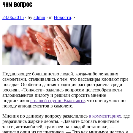
чем вопрос
23.06.2015
·
by
admin
·
in
Новости
.
·
Подавляющее большинство людей, когда-либо летавших
самолетами, сталкивались с тем, что пассажиры хлопают при
посадке. Особенно данная традиция распространена среди
россиян. «Тонкости» задались вопросом целесообразности
аплодисментов пилоту и решили спросить мнение
подписчиков
в нашей группе Вконтакте
, что они думают по
поводу аплодисментов в самолете.
Мнения по данному вопросу разделились
в комментариях
, где
разразились жаркие дебаты. «Давайте хлопать водителям
такси, автомобилей, трамваев на каждой остановке, —
написал один из подписчиков. — Это как минимум нелепо, а