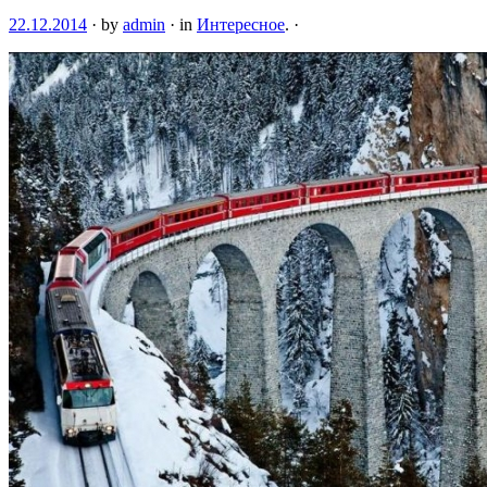
22.12.2014
·
by
admin
·
in
Интересное
.
·