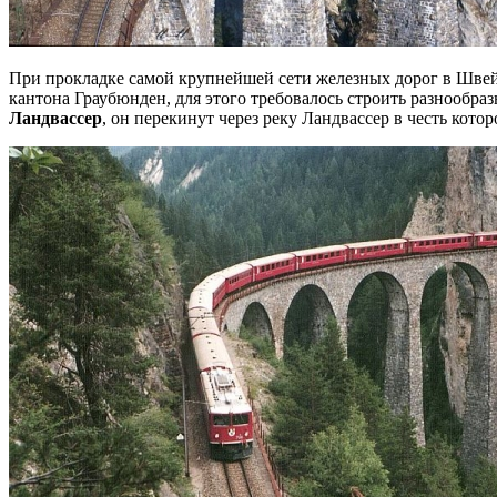
При прокладке самой крупнейшей сети железных дорог в Швейц
кантона Граубюнден, для этого требовалось строить разнооб
Ландвассер
, он перекинут через реку Ландвассер в честь котор