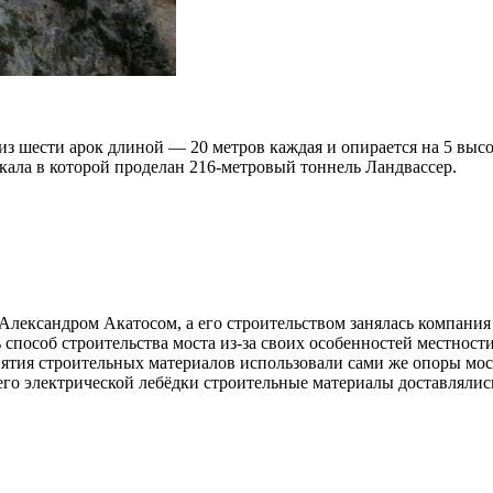
 из шести арок длиной — 20 метров каждая и опирается на 5 вы
скала в которой проделан 216-метровый тоннель Ландвассер.
лександром Акатосом, а его строительством занялась компания Мю
дь способ строительства моста из-за своих особенностей местнос
ятия строительных материалов использовали сами же опоры мос
го электрической лебёдки строительные материалы доставлялись