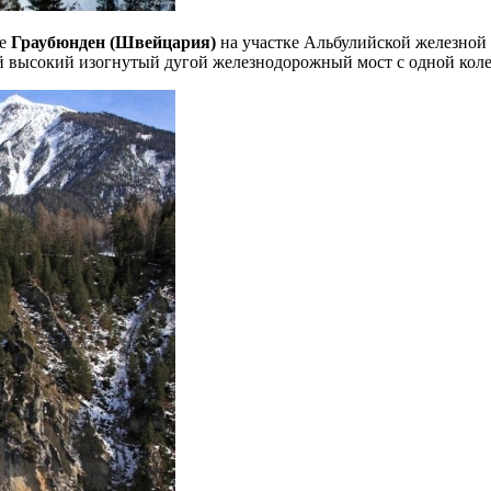
не
Граубюнден (Швейцария)
на участке Альбулийской железной 
ный высокий изогнутый дугой железнодорожный
мост с одной кол