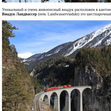
Уникальный и очень живописный виадук расположен в канто
Виадук Ландвассер
(нем. Landwasserviadukt) это шестиароч