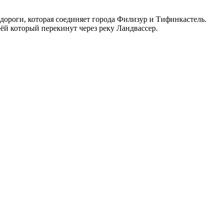
дороги, которая соединяет города Филизур и Тифинкастель.
еёй который перекинут через реку Ландвассер.